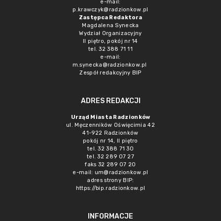
e-mail:
p.krawczyk@radzionkow.pl
Zastępca Redaktora
Magdalena Synecka
Wydział Organizacyjny
II piętro, pokój nr 14
tel. 32 388 71 11
e-mail:
m.synecka@radzionkow.pl
Zespół redakcyjny BIP
ADRES REDAKCJI
Urząd Miasta Radzionków
ul. Męczenników Oświęcimia 42
41-922 Radzionków
pokój nr 14, II piętro
tel. 32 388 71 30
tel. 32 289 07 27
faks 32 289 07 20
e-mail:
um@radzionkow.pl
adres strony BIP:
https://bip.radzionkow.pl
INFORMACJE