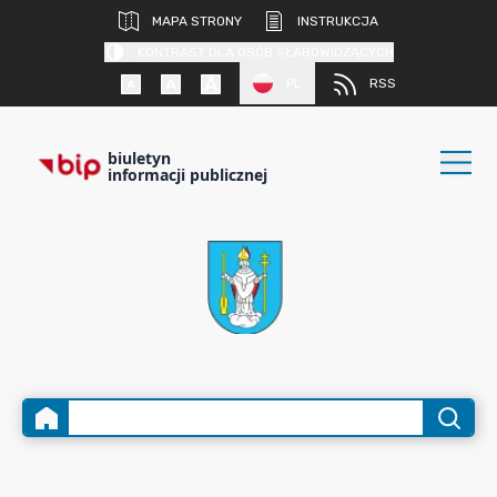
MAPA STRONY
INSTRUKCJA
KONTRAST DLA OSÓB SŁABOWIDZĄCYCH
PL
RSS
biuletyn
informacji publicznej