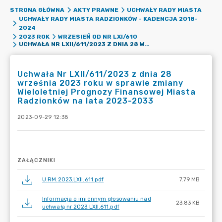
STRONA GŁÓWNA
AKTY PRAWNE
UCHWAŁY RADY MIASTA
UCHWAŁY RADY MIASTA RADZIONKÓW - KADENCJA 2018-
2024
2023 ROK
WRZESIEŃ OD NR LXI/610
UCHWAŁA NR LXII/611/2023 Z DNIA 28 WRZEŚNIA 2023 ROKU W SPRAWIE ZMIANY WIELOLETNIEJ PROGNOZY FINANSOWEJ MIASTA RADZIONKÓW NA LATA 2023-2033
Uchwała Nr LXII/611/2023 z dnia 28
września 2023 roku w sprawie zmiany
Wieloletniej Prognozy Finansowej Miasta
Radzionków na lata 2023-2033
2023-09-29 12:38
ZAŁĄCZNIKI
U.RM.2023.LXII.611.pdf
7.79 MB
Informacja o imiennym głosowaniu nad
23.83 KB
uchwałą nr 2023.LXII.611.pdf