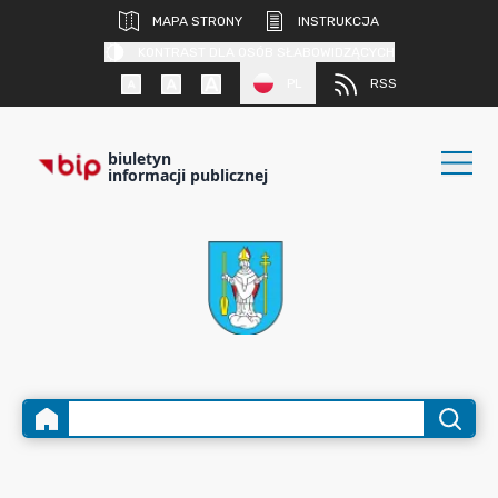
MAPA STRONY
INSTRUKCJA
KONTRAST DLA OSÓB SŁABOWIDZĄCYCH
PL
RSS
biuletyn
informacji publicznej