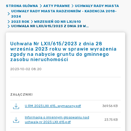
STRONA GŁÓWNA
AKTY PRAWNE
UCHWAŁY RADY MIASTA
UCHWAŁY RADY MIASTA RADZIONKÓW - KADENCJA 2018-
2024
2023 ROK
WRZESIEŃ OD NR LXI/610
UCHWAŁA NR LXII/615/2023 Z DNIA 28 WRZEŚNIA 2023 ROKU W SPRAWIE WYRAŻENIA ZGODY NA NABYCIE GRUNTU DO GMINNEGO ZASOBU NIERUCHOMOŚCI
Uchwała Nr LXII/615/2023 z dnia 28
września 2023 roku w sprawie wyrażenia
zgody na nabycie gruntu do gminnego
zasobu nieruchomości
2023-10-02 08:20
ZAŁĄCZNIKI
U.RM.2023.LXII.615_wymazany.pdf
369.56 KB
Informacja o imiennym głosowaniu nad
23.75 KB
uchwałą nr 2023.LXII.615.pdf