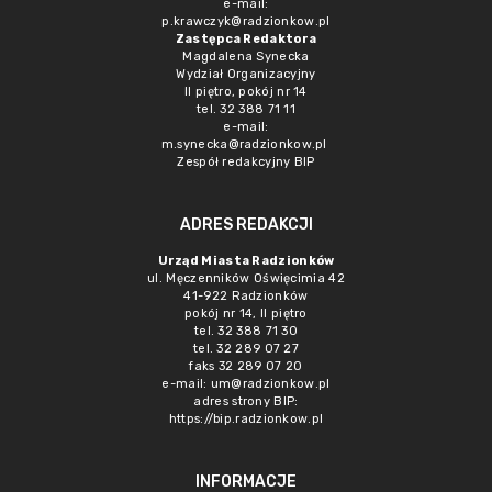
e-mail:
p.krawczyk@radzionkow.pl
Zastępca Redaktora
Magdalena Synecka
Wydział Organizacyjny
II piętro, pokój nr 14
tel. 32 388 71 11
e-mail:
m.synecka@radzionkow.pl
Zespół redakcyjny BIP
ADRES REDAKCJI
Urząd Miasta Radzionków
ul. Męczenników Oświęcimia 42
41-922 Radzionków
pokój nr 14, II piętro
tel. 32 388 71 30
tel. 32 289 07 27
faks 32 289 07 20
e-mail:
um@radzionkow.pl
adres strony BIP:
https://bip.radzionkow.pl
INFORMACJE