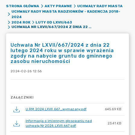
STRONA GŁÓWNA
AKTY PRAWNE
UCHWAŁY RADY MIASTA
UCHWAŁY RADY MIASTA RADZIONKÓW - KADENCJA 2018-
2024
2024 ROK
LUTY OD LXVII/663
UCHWAŁA NR LXVII/667/2024 Z DNIA 22 LUTEGO 2024 ROKU W SPRAWIE WYRAŻENIA ZGODY NA NABYCIE GRUNTU DO GMINNEGO ZASOBU NIERUCHOMOŚCI
Uchwała Nr LXVII/667/2024 z dnia 22
lutego 2024 roku w sprawie wyrażenia
zgody na nabycie gruntu do gminnego
zasobu nieruchomości
2024-02-26 12:56
ZAŁĄCZNIKI
U.RM.2024.LXVII.667_wymazany.pdf
645.69 KB
Informacja o imiennym głosowaniu nad
23.41 KB
uchwałą Nr 2024.LXVII.667.pdf