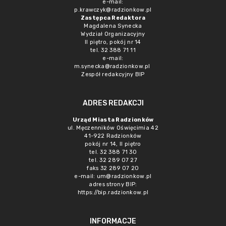
e-mail:
p.krawczyk@radzionkow.pl
Zastępca Redaktora
Magdalena Synecka
Wydział Organizacyjny
II piętro, pokój nr 14
tel. 32 388 71 11
e-mail:
m.synecka@radzionkow.pl
Zespół redakcyjny BIP
ADRES REDAKCJI
Urząd Miasta Radzionków
ul. Męczenników Oświęcimia 42
41-922 Radzionków
pokój nr 14, II piętro
tel. 32 388 71 30
tel. 32 289 07 27
faks 32 289 07 20
e-mail:
um@radzionkow.pl
adres strony BIP:
https://bip.radzionkow.pl
INFORMACJE