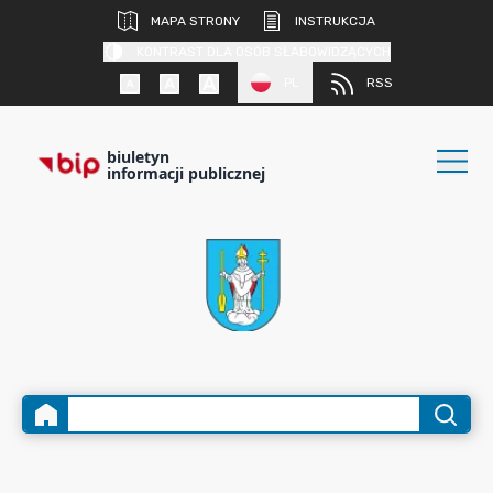
MAPA STRONY
INSTRUKCJA
KONTRAST DLA OSÓB SŁABOWIDZĄCYCH
PL
RSS
biuletyn
informacji publicznej