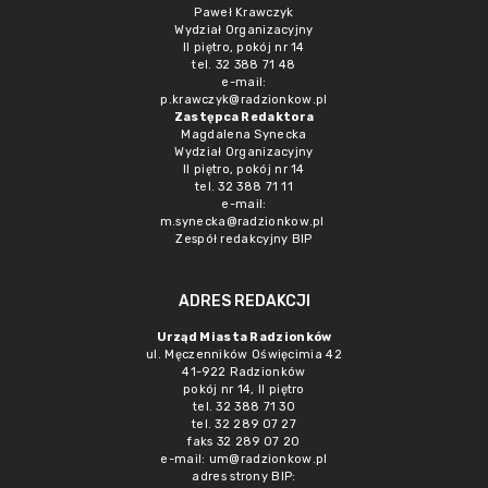
Paweł Krawczyk
Wydział Organizacyjny
II piętro, pokój nr 14
tel. 32 388 71 48
e-mail:
p.krawczyk@radzionkow.pl
Zastępca Redaktora
Magdalena Synecka
Wydział Organizacyjny
II piętro, pokój nr 14
tel. 32 388 71 11
e-mail:
m.synecka@radzionkow.pl
Zespół redakcyjny BIP
ADRES REDAKCJI
Urząd Miasta Radzionków
ul. Męczenników Oświęcimia 42
41-922 Radzionków
pokój nr 14, II piętro
tel. 32 388 71 30
tel. 32 289 07 27
faks 32 289 07 20
e-mail:
um@radzionkow.pl
adres strony BIP: