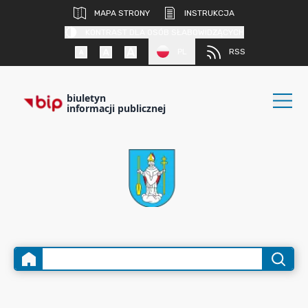
MAPA STRONY
INSTRUKCJA
KONTRAST DLA OSÓB SŁABOWIDZĄCYCH
PL
RSS
biuletyn
informacji publicznej