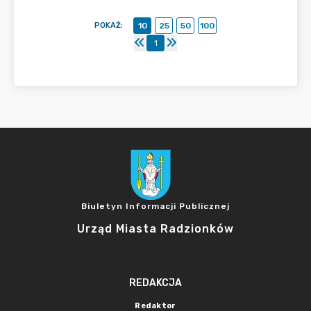
POKAŻ
:
10
25
50
100
1
Biuletyn Informacji Publicznej
Urząd Miasta Radzionków
REDAKCJA
Redaktor