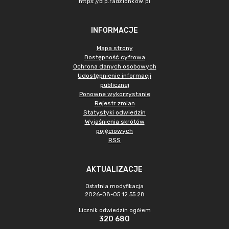
https://bip.radzionkow.pl
INFORMACJE
Mapa strony
Dostępność cyfrowa
Ochrona danych osobowych
Udostępnienie informacji
publicznej
Ponowne wykorzystanie
Rejestr zmian
Statystyki odwiedzin
Wyjaśnienia skrótów
pojęciowych
RSS
AKTUALIZACJE
Ostatnia modyfikacja
2026-08-05 12:55:28
Licznik odwiedzin ogółem
320 680