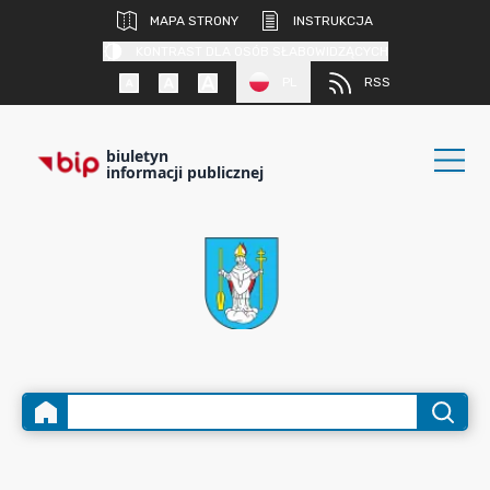
MAPA STRONY
INSTRUKCJA
KONTRAST DLA OSÓB SŁABOWIDZĄCYCH
PL
RSS
biuletyn
informacji publicznej