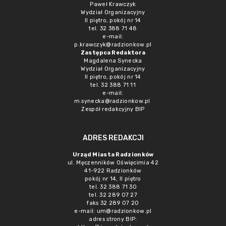
Paweł Krawczyk
Wydział Organizacyjny
II piętro, pokój nr 14
tel. 32 388 71 48
e-mail:
p.krawczyk@radzionkow.pl
Zastępca Redaktora
Magdalena Synecka
Wydział Organizacyjny
II piętro, pokój nr 14
tel. 32 388 71 11
e-mail:
m.synecka@radzionkow.pl
Zespół redakcyjny BIP
ADRES REDAKCJI
Urząd Miasta Radzionków
ul. Męczenników Oświęcimia 42
41-922 Radzionków
pokój nr 14, II piętro
tel. 32 388 71 30
tel. 32 289 07 27
faks 32 289 07 20
e-mail:
um@radzionkow.pl
adres strony BIP: