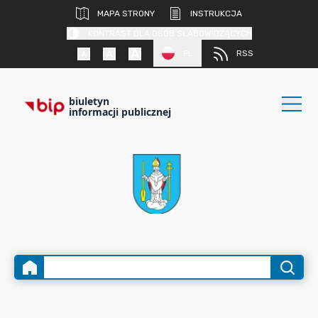
MAPA STRONY
INSTRUKCJA
KONTRAST DLA OSÓB SŁABOWIDZĄCYCH
PL
RSS
biuletyn
informacji publicznej