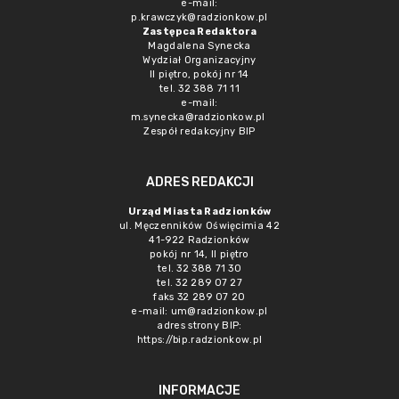
e-mail:
p.krawczyk@radzionkow.pl
Zastępca Redaktora
Magdalena Synecka
Wydział Organizacyjny
II piętro, pokój nr 14
tel. 32 388 71 11
e-mail:
m.synecka@radzionkow.pl
Zespół redakcyjny BIP
ADRES REDAKCJI
Urząd Miasta Radzionków
ul. Męczenników Oświęcimia 42
41-922 Radzionków
pokój nr 14, II piętro
tel. 32 388 71 30
tel. 32 289 07 27
faks 32 289 07 20
e-mail:
um@radzionkow.pl
adres strony BIP:
https://bip.radzionkow.pl
INFORMACJE