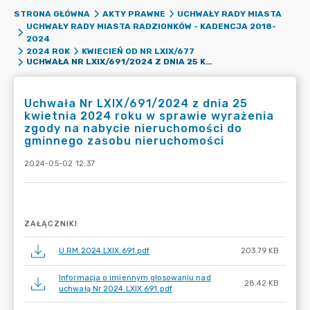
STRONA GŁÓWNA
AKTY PRAWNE
UCHWAŁY RADY MIASTA
UCHWAŁY RADY MIASTA RADZIONKÓW - KADENCJA 2018-
2024
2024 ROK
KWIECIEŃ OD NR LXIX/677
UCHWAŁA NR LXIX/691/2024 Z DNIA 25 KWIETNIA 2024 ROKU W SPRAWIE WYRAŻENIA ZGODY NA NABYCIE NIERUCHOMOŚCI DO GMINNEGO ZASOBU NIERUCHOMOŚCI
Uchwała Nr LXIX/691/2024 z dnia 25
kwietnia 2024 roku w sprawie wyrażenia
zgody na nabycie nieruchomości do
gminnego zasobu nieruchomości
2024-05-02 12:37
ZAŁĄCZNIKI
U.RM.2024.LXIX.691.pdf
203.79 KB
Informacja o imiennym głosowaniu nad
28.42 KB
uchwałą Nr 2024.LXIX.691.pdf