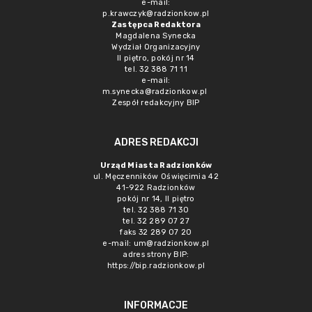
e-mail:
p.krawczyk@radzionkow.pl
Zastępca Redaktora
Magdalena Synecka
Wydział Organizacyjny
II piętro, pokój nr 14
tel. 32 388 71 11
e-mail:
m.synecka@radzionkow.pl
Zespół redakcyjny BIP
ADRES REDAKCJI
Urząd Miasta Radzionków
ul. Męczenników Oświęcimia 42
41-922 Radzionków
pokój nr 14, II piętro
tel. 32 388 71 30
tel. 32 289 07 27
faks 32 289 07 20
e-mail:
um@radzionkow.pl
adres strony BIP:
https://bip.radzionkow.pl
INFORMACJE