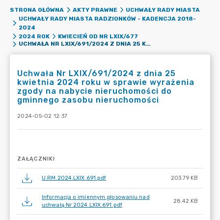
STRONA GŁÓWNA
AKTY PRAWNE
UCHWAŁY RADY MIASTA
UCHWAŁY RADY MIASTA RADZIONKÓW - KADENCJA 2018-
2024
2024 ROK
KWIECIEŃ OD NR LXIX/677
UCHWAŁA NR LXIX/691/2024 Z DNIA 25 KWIETNIA 2024 ROKU W SPRAWIE WYRAŻENIA ZGODY NA NABYCIE NIERUCHOMOŚCI DO GMINNEGO ZASOBU NIERUCHOMOŚCI
Uchwała Nr LXIX/691/2024 z dnia 25
kwietnia 2024 roku w sprawie wyrażenia
zgody na nabycie nieruchomości do
gminnego zasobu nieruchomości
2024-05-02 12:37
ZAŁĄCZNIKI
U.RM.2024.LXIX.691.pdf
203.79 KB
Informacja o imiennym głosowaniu nad
28.42 KB
uchwałą Nr 2024.LXIX.691.pdf