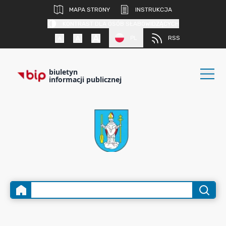
MAPA STRONY
INSTRUKCJA
KONTRAST DLA OSÓB SŁABOWIDZĄCYCH
PL
RSS
biuletyn
informacji publicznej