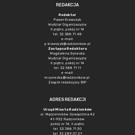
REDAKCJA
Redaktor
Paweł Krawczyk
Wydział Organizacyjny
II piętro, pokój nr 14
tel. 32 388 71 48
e-mail:
p.krawczyk@radzionkow.pl
Zastępca Redaktora
Magdalena Synecka
Wydział Organizacyjny
II piętro, pokój nr 14
tel. 32 388 71 11
e-mail:
m.synecka@radzionkow.pl
Zespół redakcyjny BIP
ADRES REDAKCJI
Urząd Miasta Radzionków
ul. Męczenników Oświęcimia 42
41-922 Radzionków
pokój nr 14, II piętro
tel. 32 388 71 30
tel. 32 289 07 27