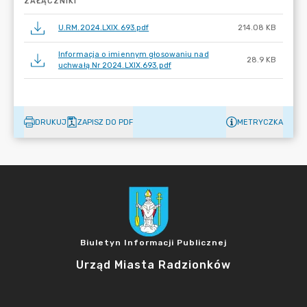
ZAŁĄCZNIKI
U.RM.2024.LXIX.693.pdf
214.08 KB
Informacja o imiennym głosowaniu nad
28.9 KB
uchwałą Nr 2024.LXIX.693.pdf
DRUKUJ
ZAPISZ DO PDF
METRYCZKA
Biuletyn Informacji Publicznej
Urząd Miasta Radzionków