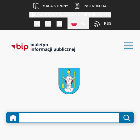
MAPA STRONY
INSTRUKCJA
KONTRAST DLA OSÓB SŁABOWIDZĄCYCH
PL
RSS
biuletyn
informacji publicznej