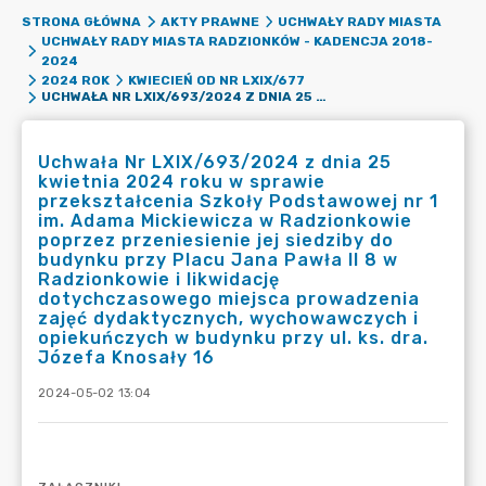
STRONA GŁÓWNA
AKTY PRAWNE
UCHWAŁY RADY MIASTA
UCHWAŁY RADY MIASTA RADZIONKÓW - KADENCJA 2018-
2024
2024 ROK
KWIECIEŃ OD NR LXIX/677
UCHWAŁA NR LXIX/693/2024 Z DNIA 25 KWIETNIA 2024 ROKU W SPRAWIE PRZEKSZTAŁCENIA SZKOŁY PODSTAWOWEJ NR 1 IM. ADAMA MICKIEWICZA W RADZIONKOWIE POPRZEZ PRZENIESIENIE JEJ SIEDZIBY DO BUDYNKU PRZY PLACU JANA PAWŁA II 8 W RADZIONKOWIE I LIKWIDACJĘ DOTYCHCZASOWEGO MIEJSCA PROWADZENIA ZAJĘĆ DYDAKTYCZNYCH, WYCHOWAWCZYCH I OPIEKUŃCZYCH W BUDYNKU PRZY UL. KS. DRA. JÓZEFA KNOSAŁY 16
Uchwała Nr LXIX/693/2024 z dnia 25
kwietnia 2024 roku w sprawie
przekształcenia Szkoły Podstawowej nr 1
im. Adama Mickiewicza w Radzionkowie
poprzez przeniesienie jej siedziby do
budynku przy Placu Jana Pawła II 8 w
Radzionkowie i likwidację
dotychczasowego miejsca prowadzenia
zajęć dydaktycznych, wychowawczych i
opiekuńczych w budynku przy ul. ks. dra.
Józefa Knosały 16
2024-05-02 13:04