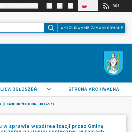
PL
RSS
SÓB SŁABOWIDZĄCYCH
WYSZUKIWANIE ZAAWANSOWANE
LICA OGŁOSZEŃ
STRONA ARCHIWALNA
K
KWIECIEŃ OD NR LXIX/677
 w sprawie współrealizacji przez Gminę
ojrzenie na usługi społeczne" w ramach