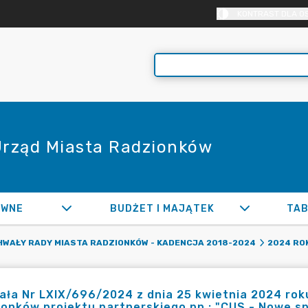
KONTRAST DLA O
 Urząd Miasta Radzionków
AWNE
BUDŻET I MAJĄTEK
TAB
WAŁY RADY MIASTA RADZIONKÓW - KADENCJA 2018-2024
2024 RO
ła Nr LXIX/696/2024 z dnia 25 kwietnia 2024 roku
onków projektu partnerskiego pn.: "CUS - Nowe sp