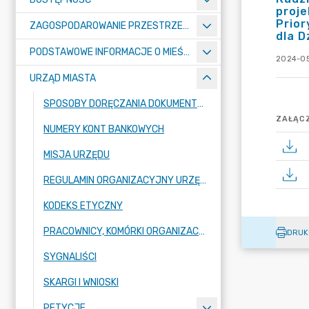
proje
Prior
ZAGOSPODAROWANIE PRZESTRZENNE
dla D
PODSTAWOWE INFORMACJE O MIEŚCIE
2024-05
URZĄD MIASTA
SPOSOBY DORĘCZANIA DOKUMENTÓW DO URZĘDU MIASTA RADZIONKÓW
ZAŁĄCZ
NUMERY KONT BANKOWYCH
MISJA URZĘDU
REGULAMIN ORGANIZACYJNY URZĘDU
KODEKS ETYCZNY
PRACOWNICY, KOMÓRKI ORGANIZACYJNE URZĘDU
DRUK
SYGNALIŚCI
SKARGI I WNIOSKI
PETYCJE