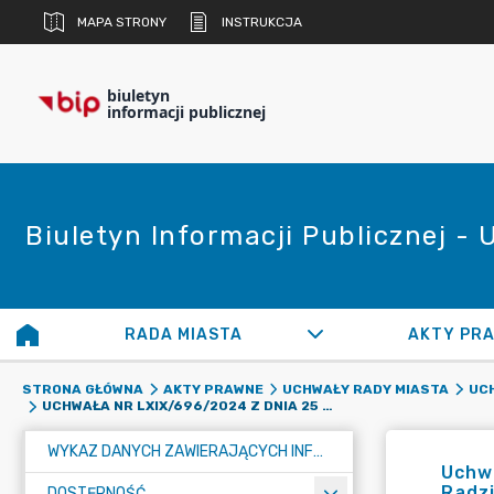
MAPA STRONY
INSTRUKCJA
biuletyn
informacji publicznej
Biuletyn Informacji Publicznej -
RADA MIASTA
AKTY PR
STRONA GŁÓWNA
AKTY PRAWNE
UCHWAŁY RADY MIASTA
UCH
UCHWAŁA NR LXIX/696/2024 Z DNIA 25 KWIETNIA 2024 ROKU W SPRAWIE WSPÓŁREALIZACJI PRZEZ GMINĘ RADZIONKÓW PROJEKTU PARTNERSKIEGO PN.: "CUS - NOWE SPOJRZENIE NA USŁUGI SPOŁECZNE" W RAMACH PROJEKTU FUNDUSZE EUROPEJSKIE DLA ŚLĄSKIEGO 2021-2027 (EUROPEJSKI FUNDUSZ SPOŁECZNY+) DLA PRIORYTETU: FUNDUSZE EUROPEJSKIEGO DLA ŚLĄSKIEGO 2021-2027 (EUROPEJSKI FUNDUSZ SPOŁECZNY+), DLA DZIAŁANIA" FESL.07.05 - STRATEGICZNE PROJEKTY DLA OBSZARU USŁUG SPOŁECZNYCH
WYKAZ DANYCH ZAWIERAJĄCYCH INFORMACJE O ŚRODOWISKU I JEGO OCHRONIE
Uchwa
Radzi
DOSTĘPNOŚĆ