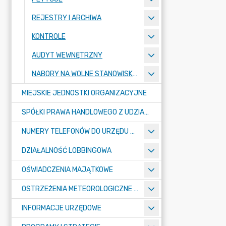
REJESTRY I ARCHIWA
KONTROLE
AUDYT WEWNĘTRZNY
NABORY NA WOLNE STANOWISKA PRACY
MIEJSKIE JEDNOSTKI ORGANIZACYJNE
SPÓŁKI PRAWA HANDLOWEGO Z UDZIAŁEM GMINY
NUMERY TELEFONÓW DO URZĘDU MIASTA, MIEJSKICH JEDNOSTEK ORGANIZACYJNYCH ORAZ SPÓŁEK PRAWA HANDLOWEGO Z UDZIAŁEM GMINY
DZIAŁALNOŚĆ LOBBINGOWA
OŚWIADCZENIA MAJĄTKOWE
OSTRZEŻENIA METEOROLOGICZNE O ZŁYM STANIE POWIETRZA I INNE
INFORMACJE URZĘDOWE