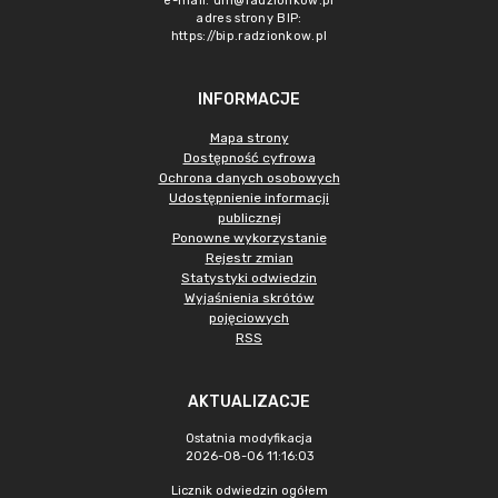
e-mail:
um@radzionkow.pl
adres strony BIP:
https://bip.radzionkow.pl
INFORMACJE
Mapa strony
Dostępność cyfrowa
Ochrona danych osobowych
Udostępnienie informacji
publicznej
Ponowne wykorzystanie
Rejestr zmian
Statystyki odwiedzin
Wyjaśnienia skrótów
pojęciowych
RSS
AKTUALIZACJE
Ostatnia modyfikacja
2026-08-06 11:16:03
Licznik odwiedzin ogółem