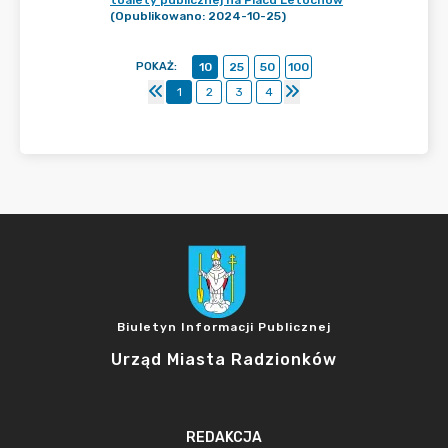
toalety publicznej na Placu Letochów
(Opublikowano: 2024-10-25)
POKAŻ
:
10
25
50
100
1
2
3
4
Biuletyn Informacji Publicznej
Urząd Miasta Radzionków
REDAKCJA