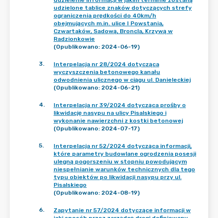
udzielenie informacji w jakim terminie zostaną
udzielone tablice znaków dotyczących strefy
ograniczenia prędkości do 40km/h
obejmujących m.in. ulice I Powstania,
Czwartaków, Sadową, Broncla, Krzywą w
Radzionkowie
(Opublikowano: 2024-06-19)
3
.
Interpelacja nr 28/2024 dotycząca
wyczyszczenia betonowego kanału
odwodnienia ulicznego w ciągu ul. Danieleckiej
(Opublikowano: 2024-06-21)
4
.
Interpelacja nr 39/2024 dotycząca prośby o
likwidację nasypu na ulicy Pisalskiego i
wykonanie nawierzchni z kostki betonowej
(Opublikowano: 2024-07-17)
5
.
Interpelacja nr 52/2024 dotycząca informacji,
które parametry budowlane ogrodzenia posesji
ulegną pogorszeniu w stopniu powodującym
niespełnianie warunków technicznych dla tego
typu obiektów po likwidacji nasypu przy ul.
Pisalskiego
(Opublikowano: 2024-08-19)
6
.
Zapytanie nr 57/2024 dotyczące informacji w