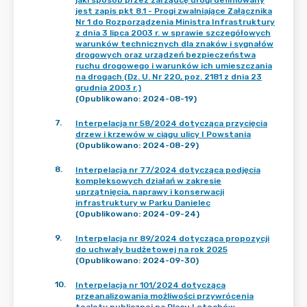
jaki sposób przez zarządcę drogi definiowany
jest zapis pkt 8.1 - Progi zwalniające Załącznika
Nr 1 do Rozporządzenia Ministra Infrastruktury
z dnia 3 lipca 2003 r. w sprawie szczegółowych
warunków technicznych dla znaków i sygnałów
drogowych oraz urządzeń bezpieczeństwa
ruchu drogowego i warunków ich umieszczania
na drogach (Dz. U. Nr 220, poz. 2181 z dnia 23
grudnia 2003 r.)
(Opublikowano: 2024-08-19)
7
.
Interpelacja nr 58/2024 dotycząca przycięcia
drzew i krzewów w ciągu ulicy I Powstania
(Opublikowano: 2024-08-29)
8
.
Interpelacja nr 77/2024 dotycząca podjęcia
kompleksowych działań w zakresie
uprzątnięcia, naprawy i konserwacji
infrastruktury w Parku Danielec
(Opublikowano: 2024-09-24)
9
.
Interpelacja nr 89/2024 dotycząca propozycji
do uchwały budżetowej na rok 2025
(Opublikowano: 2024-09-30)
10
.
Interpelacja nr 101/2024 dotycząca
przeanalizowania możliwości przywrócenia