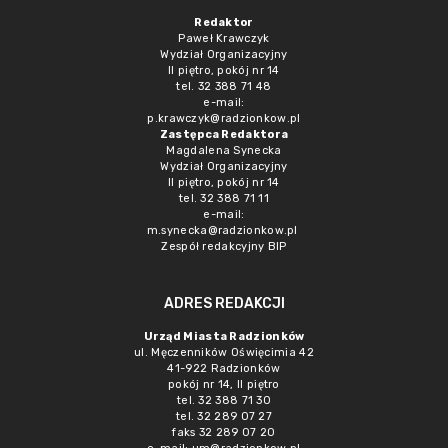
Redaktor
Paweł Krawczyk
Wydział Organizacyjny
II piętro, pokój nr 14
tel. 32 388 71 48
e-mail:
p.krawczyk@radzionkow.pl
Zastępca Redaktora
Magdalena Synecka
Wydział Organizacyjny
II piętro, pokój nr 14
tel. 32 388 71 11
e-mail:
m.synecka@radzionkow.pl
Zespół redakcyjny BIP
ADRES REDAKCJI
Urząd Miasta Radzionków
ul. Męczenników Oświęcimia 42
41-922 Radzionków
pokój nr 14, II piętro
tel. 32 388 71 30
tel. 32 289 07 27
faks 32 289 07 20