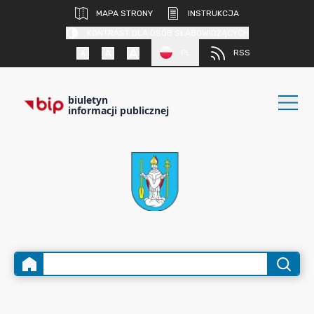
MAPA STRONY
INSTRUKCJA
KONTRAST DLA OSÓB SŁABOWIDZĄCYCH
PL
RSS
biuletyn
informacji publicznej