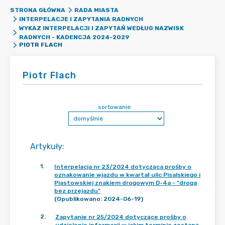
STRONA GŁÓWNA
RADA MIASTA
INTERPELACJE I ZAPYTANIA RADNYCH
WYKAZ INTERPELACJI I ZAPYTAŃ WEDŁUG NAZWISK
RADNYCH - KADENCJA 2024-2029
PIOTR FLACH
Piotr Flach
sortowanie:
Artykuły
:
1
.
Interpelacja nr 23/2024 dotycząca prośby o
oznakowanie wjazdu w kwartał ulic Pisalskiego i
Piastowskiej znakiem drogowym D-4a - "droga
bez przejazdu"
(Opublikowano: 2024-06-19)
2
.
Zapytanie nr 25/2024 dotyczące prośby o