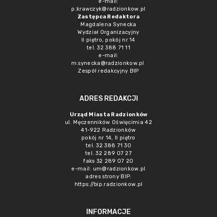
e-mail:
p.krawczyk@radzionkow.pl
Zastępca Redaktora
Magdalena Synecka
Wydział Organizacyjny
II piętro, pokój nr 14
tel. 32 388 71 11
e-mail:
m.synecka@radzionkow.pl
Zespół redakcyjny BIP
ADRES REDAKCJI
Urząd Miasta Radzionków
ul. Męczenników Oświęcimia 42
41-922 Radzionków
pokój nr 14, II piętro
tel. 32 388 71 30
tel. 32 289 07 27
faks 32 289 07 20
e-mail:
um@radzionkow.pl
adres strony BIP:
https://bip.radzionkow.pl
INFORMACJE