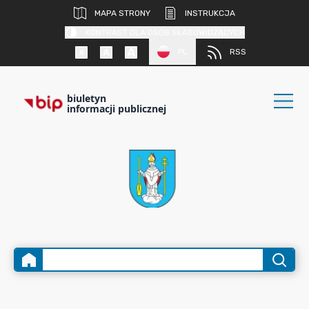
MAPA STRONY
INSTRUKCJA
KONTRAST DLA OSÓB SŁABOWIDZĄCYCH
PL
RSS
biuletyn
informacji publicznej