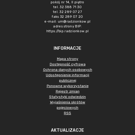
pokój nr 14, II piętro
tel. 32 388 71 30
tel. 32 289 07 27
faks 32 289 07 20
e-mail:
um@radzionkow.pl
adres strony BIP:
https://bip.radzionkow.pl
INFORMACJE
Mapa strony
Dostępność cyfrowa
Ochrona danych osobowych
Udostępnienie informacji
publicznej
Ponowne wykorzystanie
Rejestr zmian
Statystyki odwiedzin
Wyjaśnienia skrótów
pojęciowych
RSS
AKTUALIZACJE