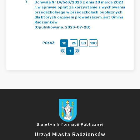
7
.
Uchwała Nr LV/563/2023 z dnia 30 marca 2023
r. w sprawie opłat za korzystanie z wychowania
przedszkolnego w przedszkolach publicznych
dla których organem prowadzącym jest Gmina
Radzionków
(Opublikowano: 2023-07-28)
POKAŻ
:
10
25
50
100
1
Biuletyn Informacji Publicznej
Urząd Miasta Radzionków