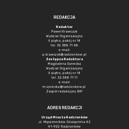
REDAKCJA
Redaktor
Paweł Krawczyk
Wydział Organizacyjny
II piętro, pokój nr 14
tel. 32 388 71 48
e-mail:
p.krawczyk@radzionkow.pl
Zastępca Redaktora
Magdalena Synecka
Wydział Organizacyjny
II piętro, pokój nr 14
tel. 32 388 71 11
e-mail:
m.synecka@radzionkow.pl
Zespół redakcyjny BIP
ADRES REDAKCJI
Urząd Miasta Radzionków
ul. Męczenników Oświęcimia 42
41-922 Radzionków