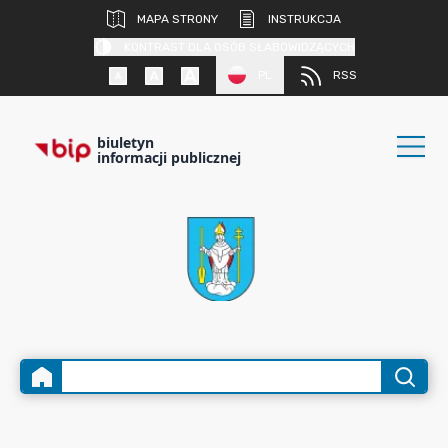
MAPA STRONY
INSTRUKCJA
KONTRAST DLA OSÓB SŁABOWIDZĄCYCH
PL
RSS
biuletyn
informacji publicznej