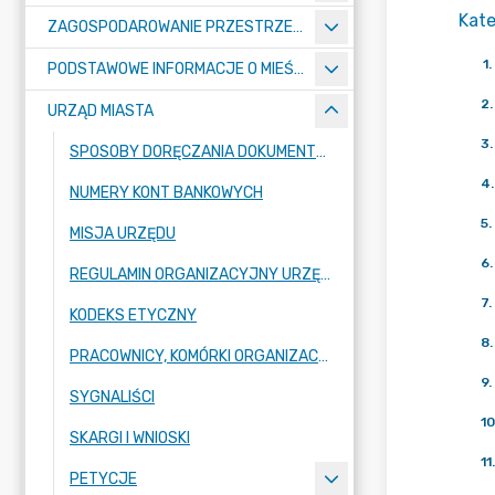
Kate
ZAGOSPODAROWANIE PRZESTRZENNE
1
.
PODSTAWOWE INFORMACJE O MIEŚCIE
2
.
URZĄD MIASTA
3
.
SPOSOBY DORĘCZANIA DOKUMENTÓW DO URZĘDU MIASTA RADZIONKÓW
4
.
NUMERY KONT BANKOWYCH
5
.
MISJA URZĘDU
6
.
REGULAMIN ORGANIZACYJNY URZĘDU
7
.
KODEKS ETYCZNY
8
.
PRACOWNICY, KOMÓRKI ORGANIZACYJNE URZĘDU
9
.
SYGNALIŚCI
10
SKARGI I WNIOSKI
11
.
PETYCJE