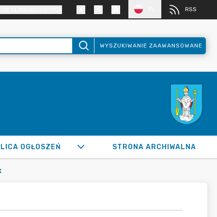
PL
RSS
SÓB SŁABOWIDZĄCYCH
WYSZUKIWANIE ZAAWANSOWANE
LICA OGŁOSZEŃ
STRONA ARCHIWALNA
K