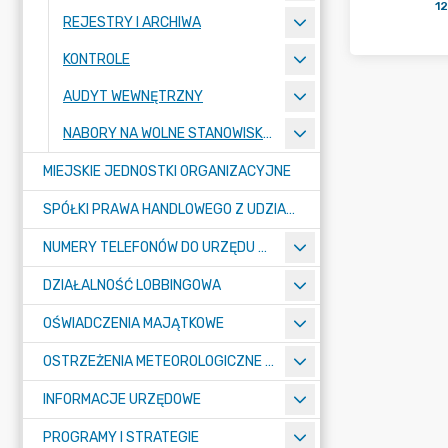
12
REJESTRY I ARCHIWA
KONTROLE
AUDYT WEWNĘTRZNY
NABORY NA WOLNE STANOWISKA PRACY
MIEJSKIE JEDNOSTKI ORGANIZACYJNE
SPÓŁKI PRAWA HANDLOWEGO Z UDZIAŁEM GMINY
NUMERY TELEFONÓW DO URZĘDU MIASTA, MIEJSKICH JEDNOSTEK ORGANIZACYJNYCH ORAZ SPÓŁEK PRAWA HANDLOWEGO Z UDZIAŁEM GMINY
DZIAŁALNOŚĆ LOBBINGOWA
OŚWIADCZENIA MAJĄTKOWE
OSTRZEŻENIA METEOROLOGICZNE O ZŁYM STANIE POWIETRZA I INNE
INFORMACJE URZĘDOWE
PROGRAMY I STRATEGIE